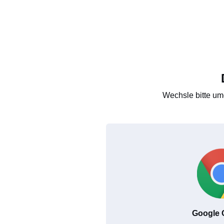
Wechsle bitte um
Google