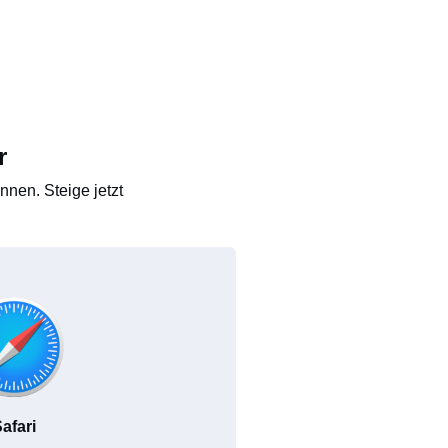
r
nen. Steige jetzt
afari