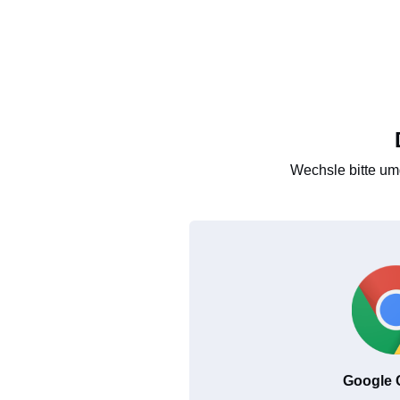
Wechsle bitte um
Google