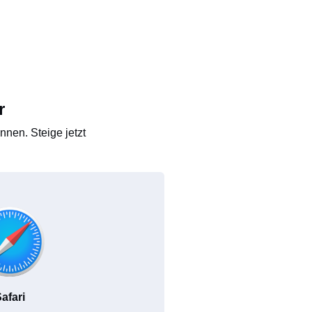
r
nen. Steige jetzt
afari