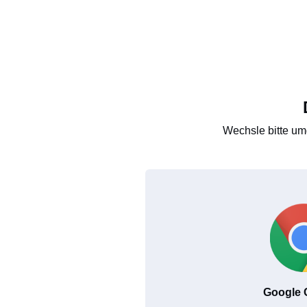
Wechsle bitte um
Google