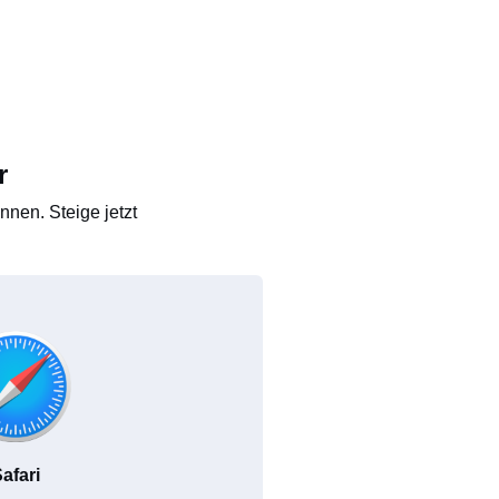
r
nen. Steige jetzt
afari