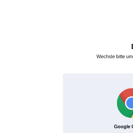
Wechsle bitte um
Google