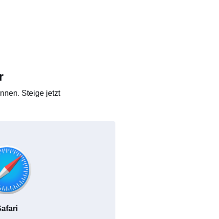
r
nen. Steige jetzt
afari