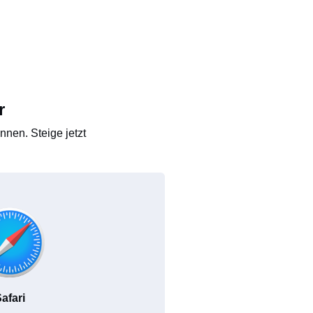
r
nen. Steige jetzt
afari