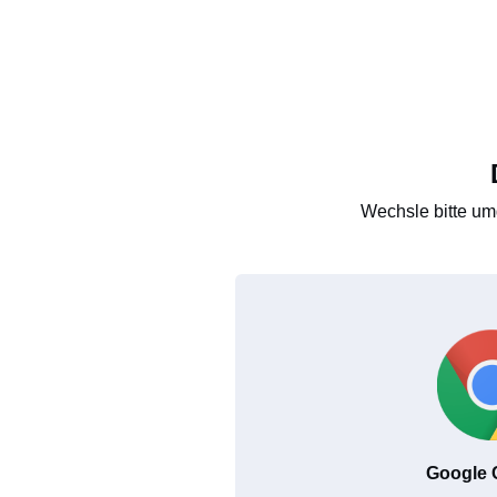
Wechsle bitte um
Google