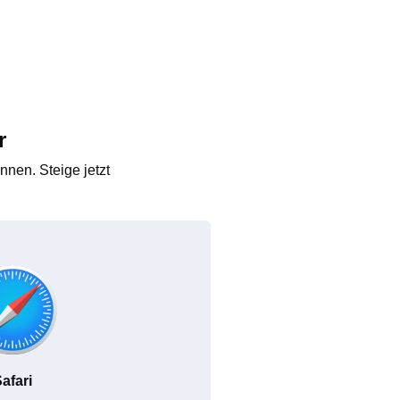
r
nen. Steige jetzt
afari