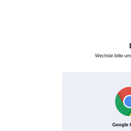
Wechsle bitte um
Google