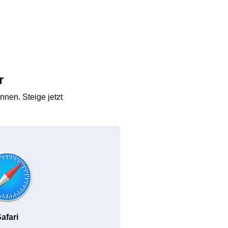
r
nen. Steige jetzt
afari