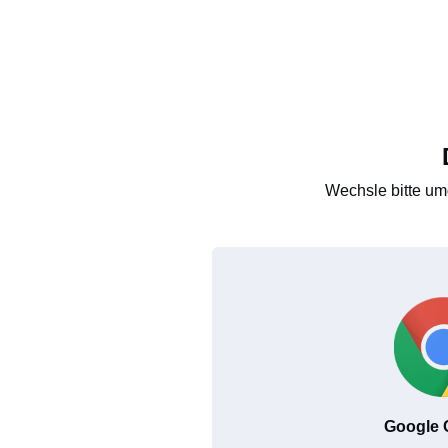
Wechsle bitte um
Google