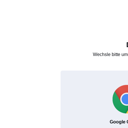
Wechsle bitte um
Google