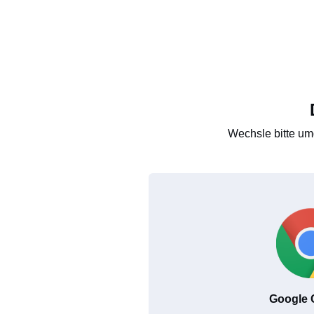
Wechsle bitte um
Google