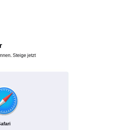
r
nen. Steige jetzt
afari