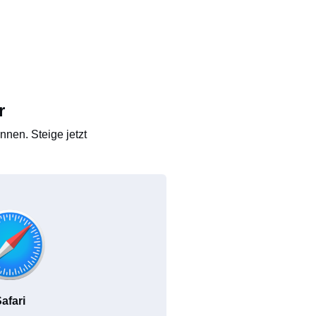
r
nen. Steige jetzt
afari