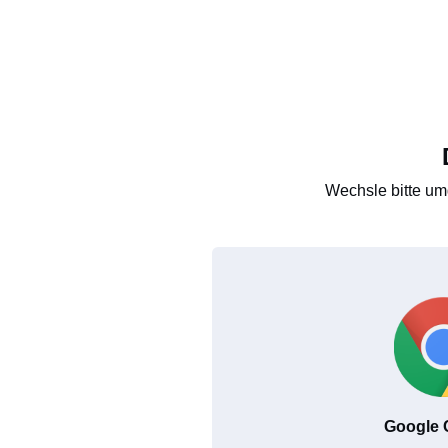
Wechsle bitte um
Google