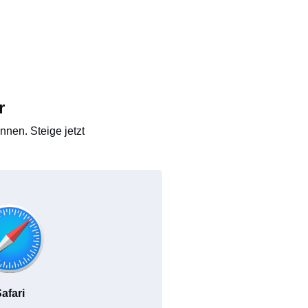
r
nen. Steige jetzt
afari