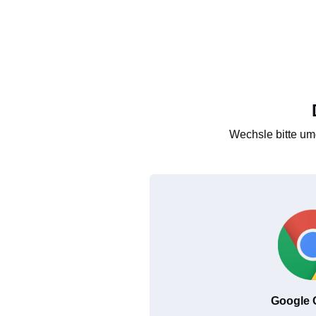
Wechsle bitte um
Google