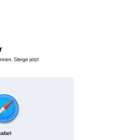
r
nen. Steige jetzt
afari