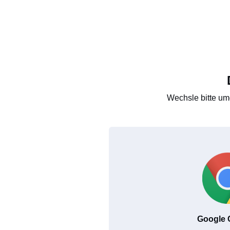
Wechsle bitte um
Google