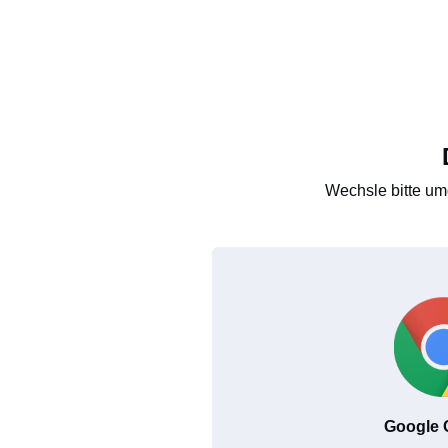
Wechsle bitte um
Google