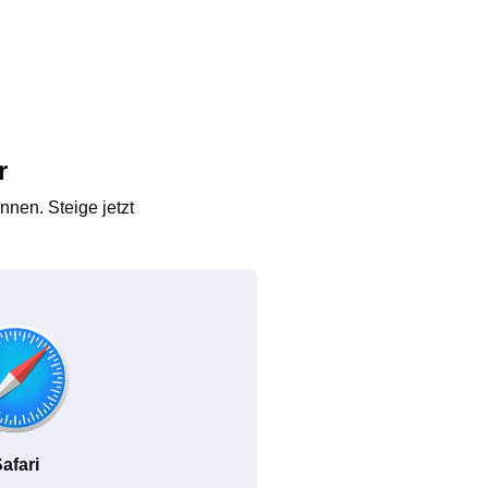
r
nen. Steige jetzt
afari