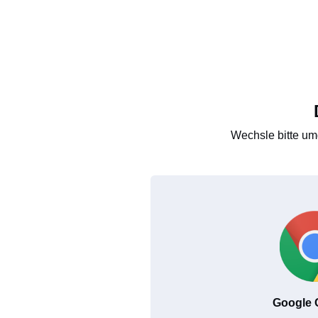
Wechsle bitte um
Google