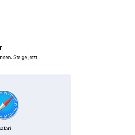
r
nen. Steige jetzt
afari