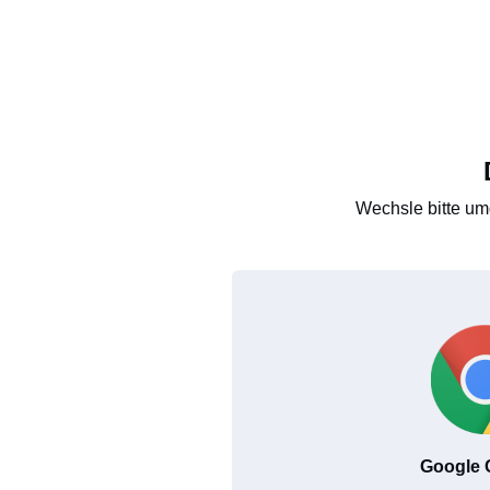
Wechsle bitte um
Google