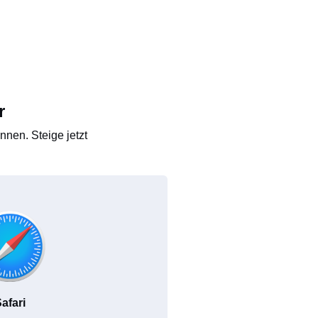
r
nen. Steige jetzt
afari