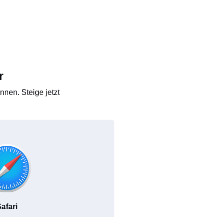
r
nen. Steige jetzt
afari