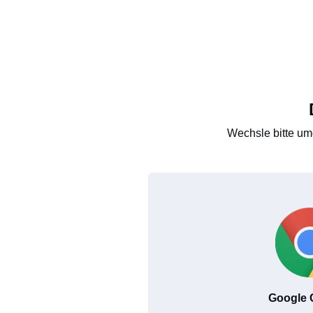
Wechsle bitte um
Google