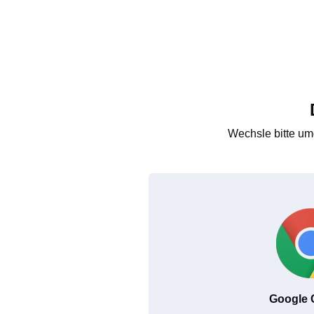
Wechsle bitte um
Google