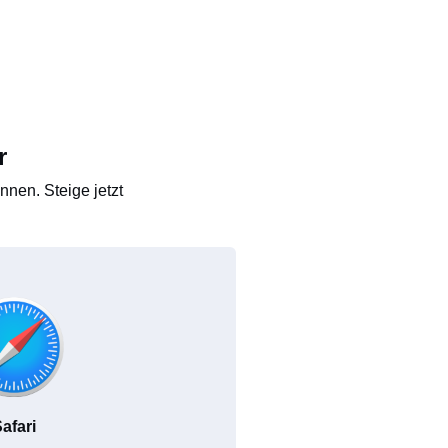
r
nen. Steige jetzt
afari