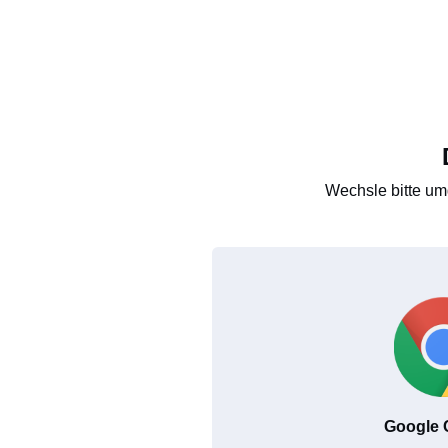
Wechsle bitte um
Google