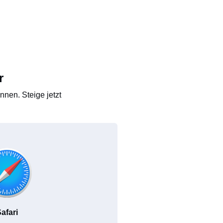
r
nen. Steige jetzt
afari