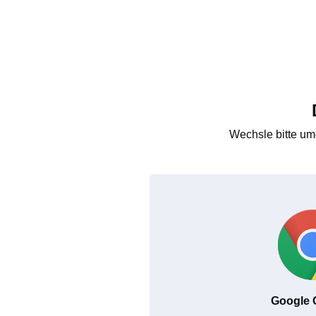
Wechsle bitte um
Google