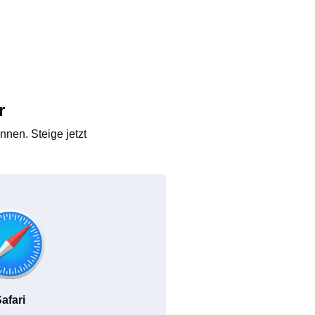
r
nen. Steige jetzt
afari