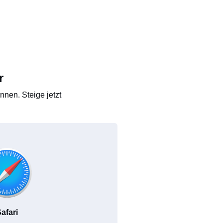
r
nen. Steige jetzt
afari