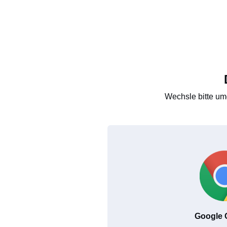
Wechsle bitte um
Google