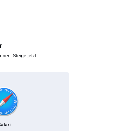
r
nen. Steige jetzt
afari