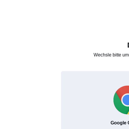
Wechsle bitte um
Google